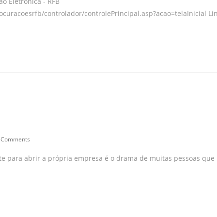
o Eletrônica - RFB
curacoesrfb/controlador/controlePrincipal.asp?acao=telaInicial Li
 Comments
nte para abrir a própria empresa é o drama de muitas pessoas que