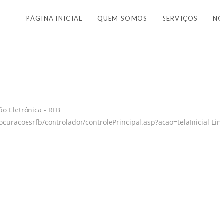
PÁGINA INICIAL
QUEM SOMOS
SERVIÇOS
N
o Eletrônica - RFB
curacoesrfb/controlador/controlePrincipal.asp?acao=telaInicial Li